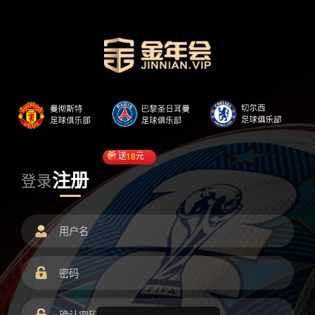
送
18
元
注册
登录