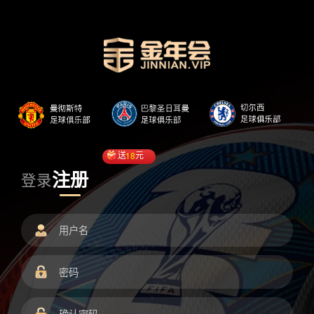
送
18
元
注册
登录